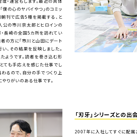
管理・運営もします。最近の具体
「僕の心のヤバイやつ」のコミッ
聞朝刊で広告5種を掲載する、と
主人公の市川京太郎とヒロインの
庫・長崎の全国5カ所を訪れてい
読者の方に「市川と山田にデート
行い、その結果を反映しました。
れたようです。読者を巻き込む形
、とても手応えを感じた仕事でし
携わるので、自分の手でつくり上
にやりがいのある仕事です。
「刃牙」シリーズとの出
2007年に入社してすぐに配