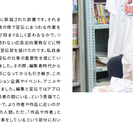
年に新設された部署です。それま
務の傍で宣伝にまつわる作業を
が目まぐるしく変わるなかで、リ
を問わない広告出向業務などに特
、宣伝部を設けたのです。私自身
ら宣伝の仕事の重要性を感じてい
ました。その際、編集者時代から
部になってからも引き継ぎ、この
ション企画やイベント、アニメや
りました。編集と宣伝ではアプロ
読者の間にいる、という意識でこ
かで、より作者や作品に近いのが
の人間。ただ、「作品や作者」と
仕事をしているという部分におい