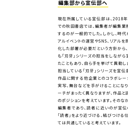
編集部から宣伝部へ
現在所属している宣伝部は、2018
での秋田書店では、編集者が編集業
するのが一般的でした。しかし、時代
アルイベントの運営やSNS、リアル
化した部署が必要だという方針から
も「刃牙」シリーズの担当をしなが
たこともあり、自ら手を挙げて異動し
担当している「刃牙」シリーズを宣伝
作品に関する他企業とのコラボレー
実写、舞台などを手がけることにな
ーチがまったく異なりますが、作品と
のポジションを考えています。そのな
編集者であり、読者に近いのが宣伝
「読者」をより近づける、結びつける
ては共通していると考えています。