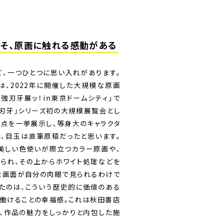
そ、
原画に触れる感動がある
、一つひとつに思い入れがあります。
、2022年に開催した大規模な原画
強刃牙展ッ！in東京ドームシティ」で
、「刃牙」シリーズ初の大規模展覧会とし
0点を一挙展示し、等身大のキャラクタ
、目玉は直筆原稿だったと思います。
美しい色使いが際立つカラー原画や、
られ、その上からホワイト処理などを
な画面が自分の肉眼で見られるわけで
たのは、こういう歴史的に価値のある
働けることの幸福感。これは秋田書店
、作品の魅力をしっかりと内包した施