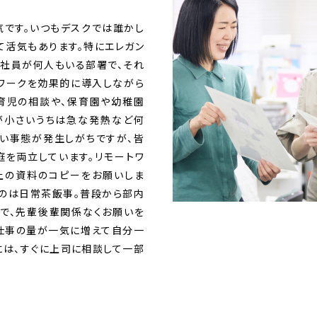
気です。いつもデスクでは誰かし
て活気もあります。特にエレガン
の社員が何人もいる部署で、それ
トワークを効果的に導入しながら
。育児の相談や、保育園や幼稚園
が小さいうちは急な発熱など何
い事態が発生しがちですが、皆
庭を両立しています。リモートワ
上の資料のコピーをお願いしま
うのは日常茶飯事。普段から部内
ので、先輩後輩関係なくお願いを
、仕事の量が一気に増えて自分一
には、すぐに上司に相談して一部