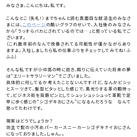
みなさま、こんにちは。私です。
こんなとこ（失礼！）までちゃんと読む真面目な就活生のみなさ
まには、
このページ
の酷いグラフのせいで、入社後のみなさん
から「うっすらバカにされているのでは…」と思っている私でご
ざいます。
（これ数年前のなんで改善されてる可能性が僅かながらあり
ますよ。入社しましたら私の仕事ぶりをチェックしてみてね！ふ
ふふ）
そんな私ですが小中高の時に抱き、周りに伝えていた将来の夢
は“エリートサラリーマン”でございました。
具体的に何してるか考えたことないんですけど、なんかビシッ
とスーツきて、髪型ビタッとした感じで、黒光りする革の鞄持っ
て、ビジネス街を背筋ピンとしてシュッシュッシュって革靴で足
早に歩く感じの“シゴデキおじさん”になるんだろうな なんて
思ってたわけです。
現実はどうでしょうか？
坊主で髭の小汚めパーカースニーカーシゴデキナイおじさん
になっておりました。しゅん。。