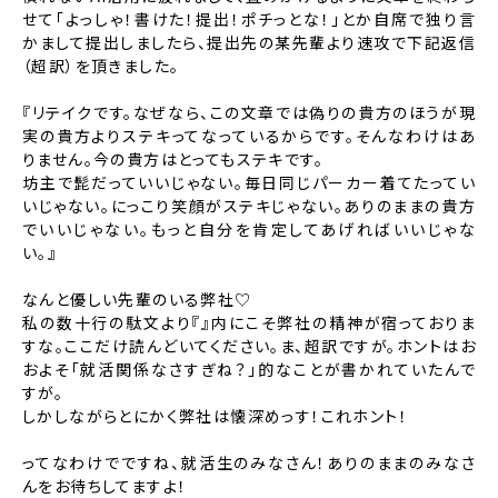
せて「よっしゃ！書けた！提出！ポチっとな！」とか
自席で独り言
かまして提出しましたら、
提出先の某先輩より速攻で下記返信
（超訳）を頂きました。
『リテイクです。なぜなら、この文章では偽りの貴方のほうが現
実の貴方よりステキってなっているからです。
そんなわけはあ
りません。今の貴方はとってもステキです。
坊主で髭だっていいじゃない。毎日同じパーカー着てたってい
いじゃない。にっこり笑顔がステキじゃない。
ありのままの貴方
でいいじゃない。もっと自分を肯定してあげればいいじゃな
い。』
なんと優しい先輩のいる弊社♡
私の数十行の駄文より『』内にこそ弊社の精神が宿っておりま
すな。ここだけ読んどいてください。
ま、超訳ですが。ホントはお
およそ「就活関係なさすぎね？」的なことが書かれていたんで
すが。
しかしながらとにかく弊社は懐深めっす！これホント！
ってなわけでですね、就活生のみなさん！ありのままのみなさ
んをお待ちしてますよ！