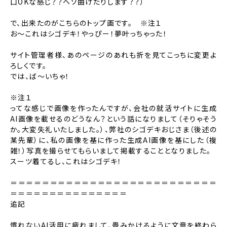
口OKな感じ？？ヘソ曲げたりします？？）
で、出来たのがこちらのトップ画です。 ※注１
お～これはシゴデキ！やっぴー！夢叶っちゃった！
サイト管理者様、あのページのあれも折を見てこっちに変更よ
ろしくです。
では、ば～いちゃ！
※注１
ってな感じで画像を作ったんですが、会社の就活サイトに生成
AI画像を載せるのどうなん？という話になりまして
（そりゃそう
か。大変失礼いたしました。）、
弊社のシゴデキおじさま（後述の
某先輩）に、私の画像を基に作った生成AI画像を基にした（複
雑！）
写真を撮らせてもらいまして掲載することとなりました。
スーツ着てるし、これはシゴデキ！
＝＝＝＝＝＝＝＝＝＝＝＝＝＝＝＝＝＝＝＝＝＝＝＝＝＝
＝＝＝＝＝＝＝＝＝＝＝＝＝＝＝
追記
慣れないAI活用に疲れまして、畳みかけるように文章を終わら