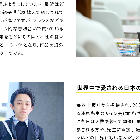
運ぶようにしています。最近はど
て親子世代を越えて親しまれて
合が高いですが、フランスなどで
ション的な意味合いで買っている
情報をもとにその国と相性の良い
と一心同体となり、作品を海外
の一つです。
世界中で愛される日本
海外出版社から招待され、20
る漆原先生のサイン会に同行さ
に当日は人数を絞って開催しま
参される方や、先生に直接手紙
ンはどの世界にもいるんだ」と