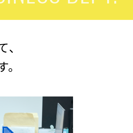
て、
す。