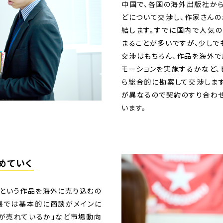
中国で、各国の海外出版社か
どについて交渉し、作家さんの
結します。すでに国内で人気
まることが多いですが、少しで
交渉はもちろん、作品を海外で
モーションを実施するかなど、
ら総合的に勘案して交渉します
が異なるので契約のすり合わ
います。
めていく
らという作品を海外に売り込むの
張では基本的に商談がメインに
画が売れているか」など市場動向