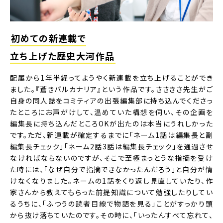
初めての新連載で
立ち上げた歴史大河作品
配属から1年半経ってようやく新連載を立ち上げることができ
ました。『蒼きバルカナリア』という作品です。ささきさ先生がご
自身の同人誌をコミティアの出張編集部に持ち込んでくださっ
たところにお声がけして、温めていた構想を伺い、その企画を
編集長に持ち込んだところOKが出たのは本当にうれしかった
です。ただ、新連載が確定するまでに「ネーム1話は編集長と副
編集長チェック」「ネーム2話3話は編集長チェック」を通過させ
なければならないのですが、そこで至極まっとうな指摘を受け
た時には、「なぜ自分で指摘できなかったんだろう」と自分が情
けなくなりました。ネームの1話をくり返し見直していたり、作
家さんから教えてもらった前提知識について勉強したりしてい
るうちに、「ふつうの読者目線で物語を見る」ことがすっかり頭
から抜け落ちていたのです。その時に、「いったんすべて忘れて、