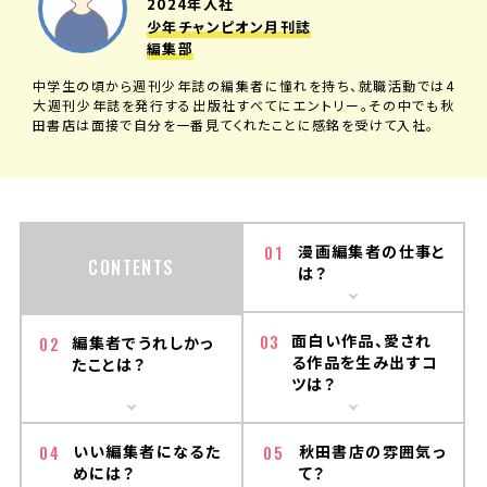
2024年入社
少年チャンピオン月刊誌
編集部
中学生の頃から週刊少年誌の編集者に憧れを持ち、就職活動では4
大週刊少年誌を発行する出版社すべてにエントリー。その中でも秋
田書店は面接で自分を一番見てくれたことに感銘を受けて入社。
01
漫画編集者の仕事と
CONTENTS
は？
03
面白い作品、愛され
02
編集者でうれしかっ
る作品を
生み出すコ
たことは？
ツは？
04
いい編集者になるた
05
秋田書店の雰囲気っ
めには？
て？