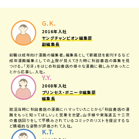
G.K.
2016年入社
ヤングチャンピオン編集部
副編集長
前職は成年向け漫画の編集者。編集長として新雑誌を創刊するなど
成年漫画編集としての上限が見えてきた時に秋田書店の募集を見
つける。「刃牙」をはじめ秋田書店の様々な漫画に親しみがあったこ
とから応募し、入社。
Y.Y.
2008年入社
プリンセス・ボニータ編集部
編集長
就活当時に秋田書店の漫画にハマっていたことから「秋田書店の漫
画をもっと知ってほしい」と営業を志望。山手線や東海道五十三次
の書店回りをして平積みされているコミックのリストを提出するな
ど積極的な姿勢が評価されて入社。
K.T.