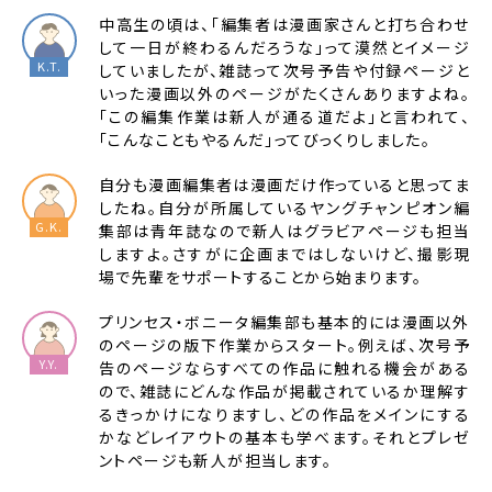
中高生の頃は、「編集者は漫画家さんと打ち合わせ
して一日が終わるんだろうな」って漠然とイメージ
していましたが、雑誌って次号予告や付録ページと
いった漫画以外のページがたくさんありますよね。
「この編集作業は新人が通る道だよ」と言われて、
「こんなこともやるんだ」ってびっくりしました。
自分も漫画編集者は漫画だけ作っていると思ってま
したね。自分が所属しているヤングチャンピオン編
集部は青年誌なので新人はグラビアページも担当
しますよ。さすがに企画まではしないけど、撮影現
場で先輩をサポートすることから始まります。
プリンセス・ボニータ編集部も基本的には漫画以外
のページの版下作業からスタート。例えば、次号予
告のページならすべての作品に触れる機会がある
ので、雑誌にどんな作品が掲載されているか理解す
るきっかけになりますし、どの作品をメインにする
かなどレイアウトの基本も学べます。それとプレゼ
ントページも新人が担当します。