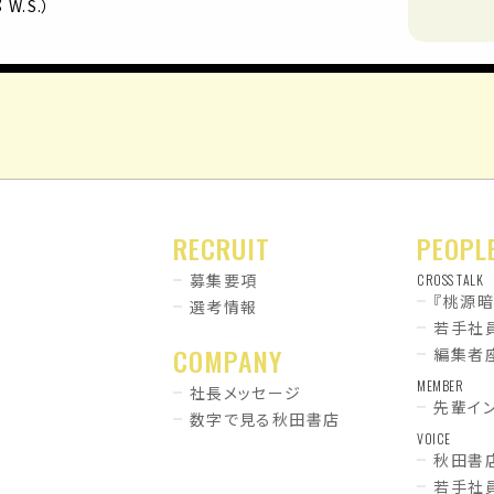
W.S.）
RECRUIT
PEOPL
募集要項
CROSS TALK
『桃源
選考情報
若手社
COMPANY
編集者
MEMBER
社長メッセージ
先輩イ
数字で見る秋田書店
VOICE
秋田書
若手社