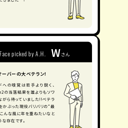
W
Face picked by A.H.
さん
オーバーの大ベテラン!
ドへの嗅覚は若手より鋭く、
tch2の当落結果を誰よりもソワ
ながら待っていました!!ベテラ
をかぶった現役バリバリの“最
、こんな風に年を重ねたいなと
うな存在です。