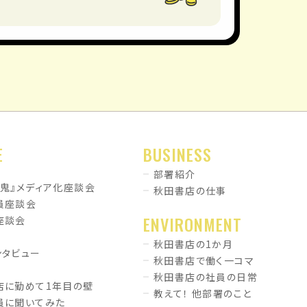
E
BUSINESS
部署紹介
暗鬼』メディア化座談会
秋田書店の仕事
員座談会
ENVIRONMENT
座談会
秋田書店の1か月
ンタビュー
秋田書店で働く一コマ
秋田書店の社員の日常
店に勤めて1年目の壁
教えて！ 他部署のこと
員に聞いてみた