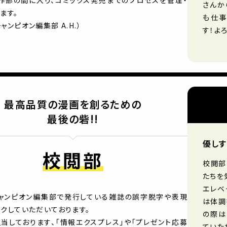
作部の間に入り、コミックス発売までのプロセスを管理・
さんか
ます。
も仕事
ャンピオン編集部 A.H.）
す！よ
最高品質の漫画を創るための
最後の砦!!
優しす
校閲部
校閲部
たちを
エレベ
ャンピオン編集部で発行している雑誌の誤字脱字や表現
は体調
クしていただいております。
の際は
担当しております、「情報エクスプレス」や「プレゼント応募
ていた