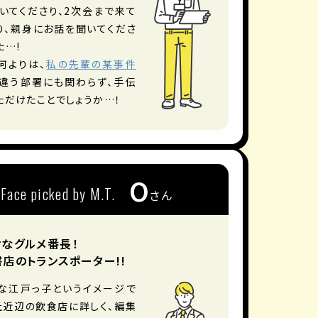
いてくださり、2次会まで来て
り、親身にお話を聞いてくださ
た…!
何よりは、
私の先輩の某事件
違う部署にも関わらず、手伝
ただけたことでしょうか…！
O
Face picked by M.T.
さん
なグルメ番長！
店のトランスポーター!!
な江戸っ子というイメージで
社近辺の飲食店に詳しく、編集