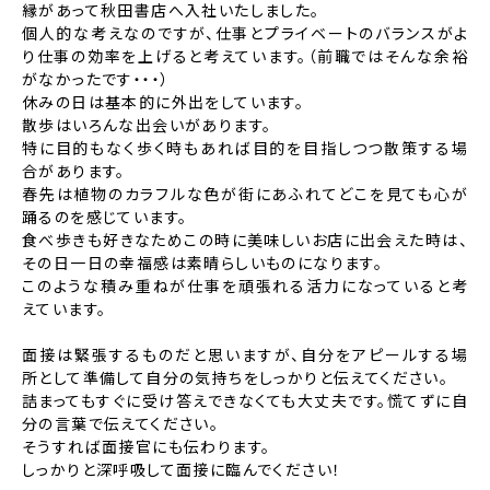
縁があって秋田書店へ入社いたしました。
個人的な考えなのですが、仕事とプライベートのバランスがよ
り仕事の効率を上げると考えています。
（前職ではそんな余裕
がなかったです・・・）
休みの日は基本的に外出をしています。
散歩はいろんな出会いがあります。
特に目的もなく歩く時もあれば目的を目指しつつ散策する場
合があります。
春先は植物のカラフルな色が街にあふれてどこを見ても心が
踊るのを感じています。
食べ歩きも好きなためこの時に美味しいお店に出会えた時は、
その日一日の幸福感は素晴らしいものになります。
このような積み重ねが仕事を頑張れる活力になっていると考
えています。
面接は緊張するものだと思いますが、
自分をアピールする場
所として準備して自分の気持ちをしっかりと伝えてください。
詰まってもすぐに受け答えできなくても大丈夫です。慌てずに自
分の言葉で伝えてください。
そうすれば面接官にも伝わります。
しっかりと深呼吸して面接に臨んでください！