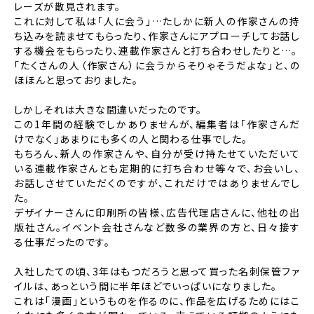
レーズが散見されます。
これに対して私は「人に会う」…たしかに新人の作家さんの持
ち込みを読ませてもらったり、作家さんにアプローチしてお話し
する機会をもらったり、連載作家さんと打ち合わせしたりと…。
「たくさんの人（作家さん）に会うからそりゃそうだよな」と、の
ほほんと思っておりました。
しかしそれは大きな間違いだったのです。
この1年間の経験でしかありませんが、編集者は「作家さんだ
けでなく」あまりにも多くの人と関わる仕事でした。
もちろん、新人の作家さんや、自分が受け持たせていただいて
いる連載作家さんとも定期的に打ち合わせ等々で、お会いし、
お話しさせていただくのですが、これだけではありませんでし
た。
デザイナーさんに印刷所の皆様、広告代理店さんに、他社の出
版社さん。イベント会社さんなど数多の業界の方と、日々接す
る仕事だったのです。
入社したての頃、3年はもつだろうと思って買った名刺保管ファ
イルは、あっという間に半年ほどでいっぱいになりました。
これは「漫画」というものを作るのに、作品を広げるためにはこ