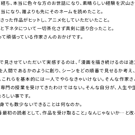
が経ち、本当に色々な方のお世話になり、素晴らしい経験を沢山さ
当になり、誰よりも先にそのネームを読めたこと。
さった作品がヒットし、アニメ化していただいたこと。
と下ネタについて一切茶化さず真剣に語り合ったこと。
って頑張っている作家さんのおかげです。
で見させていただいて実感するのは、「漫画を描き続けるのは途
を人間であるかのように創り、シーンをどの順番で見せるか考え
く。これらを基本的には一人でやらなきゃいけない。そんな作家さ
画専門の授業を受けてきたわけではない。そんな自分が、人生や
恐ろしい事です。
身でも数少ないできることは何なのか。
番最初の読者として、作品を受け取ること」なんじゃないか…と