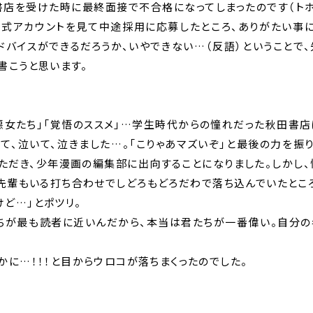
店を受けた時に最終面接で不合格になってしまったのです（トホホ…
公式アカウントを見て中途採用に応募したところ、ありがたい事に
バイスができるだろうか、いやできない…（反語）ということで
書こうと思います。
道の悪女たち」「覚悟のススメ」…学生時代からの憧れだった秋田書
て、泣いて、泣きました…。「こりゃあマズいぞ」と最後の力を振
ただき、少年漫画の編集部に出向することになりました。しかし
先輩もいる打ち合わせでしどろもどろだわで落ち込んでいたとこ
ど…」とポツリ。
たちが最も読者に近いんだから、本当は君たちが一番偉い。自分の
かに…！！！と目からウロコが落ちまくったのでした。