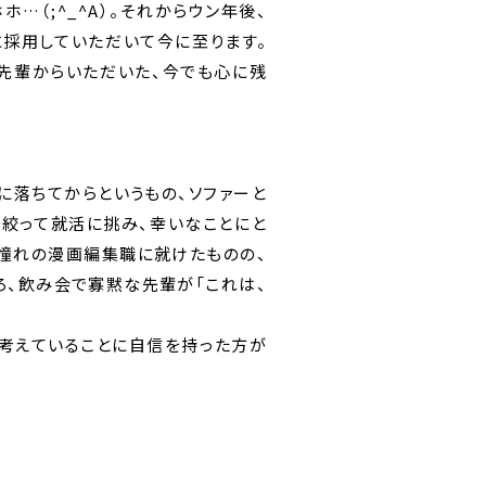
（;^_^A）。それからウン年後、
採用していただいて今に至ります。
、先輩からいただいた、今でも心に残
店に落ちてからというもの、ソファーと
り絞って就活に挑み、幸いなことにと
、憧れの漫画編集職に就けたものの、
ろ、飲み会で寡黙な先輩が「これは、
考えていることに自信を持った方が