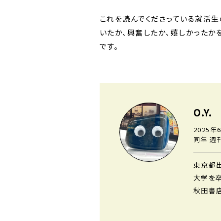
これを読んでくださっている就活
いたか、興奮したか、嬉しかったか
です。
O.Y.
2025年
同年 週
東京都
大学を
秋田書