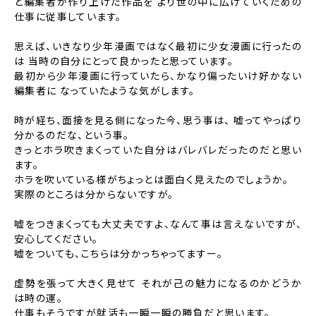
と編集者が作り上げた作品を
より世の中に広げていくための
仕事に従事しています。
思えば、いきなり少年漫画ではなく最初に少女漫画に行ったの
は
当時の自分にとって良かったと思っています。
最初から少年漫画に行っていたら、かなり偏ったいけ好かない
編集者に
なっていたような気がします。
時が経ち、面接を見る側になった今、思う事は、
嘘ってやっぱり
分かるのだな、という事。
きっとホラ吹きまくっていた自分はバレバレだったのだと思い
ます。
ホラを吹いている様がちょっとは面白く見えたのでしょうか。
実際のところは分からないですが。
嘘をつきまくっても大丈夫ですよ、なんて事は言えないですが、
安心してください。
嘘をついても、こちらは分かっちゃってますー。
虚勢を張って大きく見せて
それが己の魅力になるのかどうか
は時の運。
仕事もそうですが就活も一瞬一瞬の勝負だと思います。