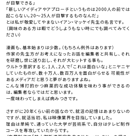
が目撃できる」
「新しいアイディアやアプローチというものは2000人の前では
起こらない。20～25人が目撃するものなんだ」
とは私が敬愛してやまないイアン・マッケイ先生の名言です。
（興味のある方は暇でどうしようもない時にでも調べてみてく
ださい）
漫画も、基本始まりは少数。（もちろん例外はあります）
作家の先生方がお考えになったお話を編集者と共有し、それ
を研磨し世に送り出し、それが大ヒットする事も。
ウルトラ意訳すると、1人、2人で「これは面白いな」とニヤニヤ
していたものが、数十万人、数百万人を面白がらせる
可能性が
あるメディアだと思うと夢がありますよね。
こんな博打的かつ麻薬的な成功体験を味わう事ができるの
は、編集者ならではだと思います。
一度味わってしまえば病みつきです。
さすがに20年くらい前の話なので、就活の記憶はあまりないの
ですが、就活当初、私は映像業界を目指していました。
理由は単純で、通っていた大学が芸術系で、自分はテレビ制作
コースを専攻していたからです。