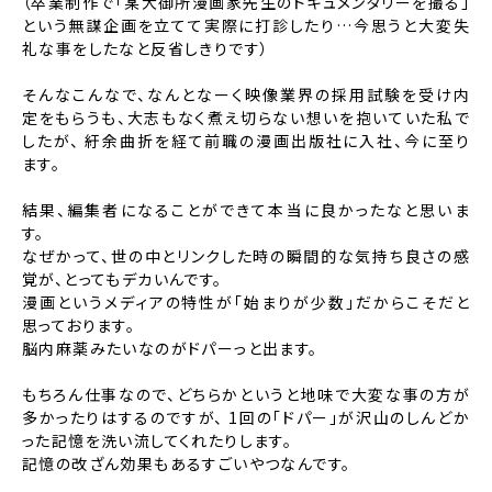
（卒業制作で「某大御所漫画家先生のドキュメンタリーを撮る」
という無謀企画を立てて実際に打診したり…
今思うと大変失
礼な事をしたなと反省しきりです）
そんなこんなで、なんとなーく映像業界の採用試験を受け内
定をもらうも、大志もなく煮え切らない想いを抱いていた私で
したが、
紆余曲折を経て前職の漫画出版社に入社、今に至り
ます。
結果、編集者になることができて本当に良かったなと思いま
す。
なぜかって、世の中とリンクした時の瞬間的な気持ち良さの感
覚が、とってもデカいんです。
漫画というメディアの特性が「始まりが少数」だからこそだと
思っております。
脳内麻薬みたいなのがドパーっと出ます。
もちろん仕事なので、どちらかというと地味で大変な事の方が
多かったりはするのですが、
1回の「ドパー」が沢山のしんどか
った記憶を洗い流してくれたりします。
記憶の改ざん効果もあるすごいやつなんです。