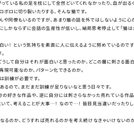
がっている私の足を枕にして全然どいてくれなかったり、血が出る
ロボロに切り裂いたりする、そんな猫です。
んや同僚もいるのですが、あまり猫の話を外ではしないように心
にしかならずに会話の生産性が低いし、結局思考停止して「猫は
白い！ という気持ちを素直に人に伝えるように努めているので
す。
、どうして自分はそれが面白いと思ったのか、どこの層に刺さる面
再現可能なのか、パターン化できるのか。
には訓練が必要です。
あるので、まだまだ訓練が足りないなと思う日々です。
自分の好きな作品や、逆に自分には刺さらなかった売れている作品
といて、考えることが大事…！ なので…！ 皆目見当違いだったり
くなるのか、どうすれば売れるのかを考え続けなきゃいけないのが