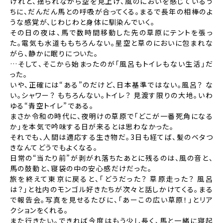
けれど、揺られながら空を見上げ、風のにおいを感じているう
ちに、だんだん馬との呼吸が合ってくる。
まるで長年の相棒のよ
うな感覚が、じわじわと身体に馴染んでいく。
その日の夜は、馬で数時間移動した先の草原にテントを張っ
た。電気も水道ももちろんない。
星空と草のにおいに包まれな
がら、静かに眠りについた。
…そして、そこから始まったのが「風呂もトイレもない生活」だ
った。
いや、正確には“ある”のだけど、日本基準ではない。風呂？ な
い。シャワー？ もちろんない。トイレ？ 見渡す限りの大地。
いわ
ゆる“青空トイレ”である。
まさか令和の時代に、夜明けの草原で「どこが一番死角になる
か」を本気で吟味する日が来るとは思わなかった。
それでも、人間は適応する生き物だ。3日も経てば、髪のベタつ
きなんてどうでもよくなる。
日常の“当たり前”が剥がれ落ちたあとに残るのは、風の音と、
馬の鼓動と、寝袋の中の安心感だけだった。
旅を終えて東京に戻ると、「どうだった？ 草原走った？ 風呂
は？」と社内のモンゴル好きたちが次々と話しかけてくる。まる
で報告会。
写真を見せるたびに、「あーこの広い草原！」とリア
クションをくれる。
また行きたい。できれば今度はもう少し長く、馬と一緒に寝起