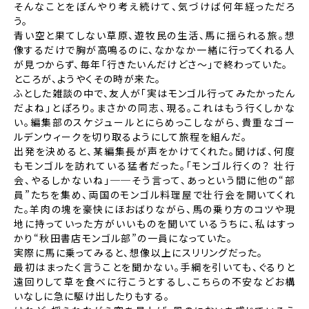
そんなことをぼんやり考え続けて、気づけば何年経っただろ
う。
青い空と果てしない草原、遊牧民の生活、馬に揺られる旅。
想
像するだけで胸が高鳴るのに、なかなか一緒に行ってくれる人
が見つからず、毎年「行きたいんだけどさ〜」で終わっていた。
ところが、ようやくその時が来た。
ふとした雑談の中で、友人が「実はモンゴル行ってみたかったん
だよね」とぽろり。まさかの同志、現る。これはもう行くしかな
い。
編集部のスケジュールとにらめっこしながら、貴重なゴー
ルデンウィークを切り取るようにして旅程を組んだ。
出発を決めると、某編集長が声をかけてくれた。聞けば、何度
もモンゴルを訪れている猛者だった。「モンゴル行くの？ 壮行
会、やるしかないね」──そう言って、あっという間に他の“部
員”たちを集め、両国のモンゴル料理屋で壮行会を開いてくれ
た。羊肉の塊を豪快にほおばりながら、馬の乗り方のコツや現
地に持っていった方がいいものを聞いているうちに、私はすっ
かり“秋田書店モンゴル部”の一員になっていた。
実際に馬に乗ってみると、想像以上にスリリングだった。
最初はまったく言うことを聞かない。手綱を引いても、ぐるりと
遠回りして草を食べに行こうとするし、
こちらの不安などお構
いなしに急に駆け出したりもする。