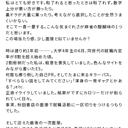
私はとても好きです。和了れると思ったときは和了れず。数字
上分が悪い方が勝ったり。
裏ドラが大量に乗ったり。考えながら選択したことが全然うま
くいかない。
そこで一喜一憂する。こんな気まぐれさが麻雀の醍醐味の1つ
だと思います。
この場当たり感、少し面接と似ていませんか？
時は遡り約1年前———。大学4年生の6月、同世代の就職内定
率が8割を超え始めた頃。
2割弱側だった私は、戦意を喪失していました。色んなサイトを
みながら書いたES。
何度も擦り倒した自己PR。そしてたまに来るキラーパス。
「すべらない話をしてみてください」「渾身の一発ギャグとかあ
る？」etc.
正直イライラしていました。結果がでずにカロリーだけが削ら
れていく日々。
事実、秋田書店の面接で就職活動に一区切りをつけるつもり
でした。
そして迎えた最後の一次面接。