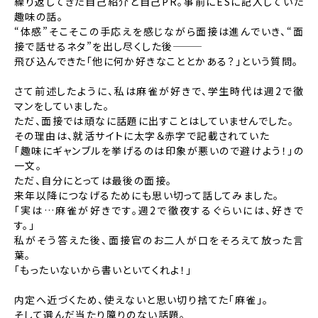
繰り返してきた自己紹介と自己PR。事前にESに記入していた
趣味の話。
“体感”そこそこの手応えを感じながら面接は進んでいき、“面
接で話せるネタ”を出し尽くした後———
飛び込んできた「他に何か好きなこととかある？」という質問。
さて前述したように、私は麻雀が好きで、学生時代は週2で徹
マンをしていました。
ただ、面接では頑なに話題に出すことはしていませんでした。
その理由は、就活サイトに太字＆赤字で記載されていた
「趣味にギャンブルを挙げるのは印象が悪いので避けよう！」の
一文。
ただ、自分にとっては最後の面接。
来年以降につなげるためにも思い切って話してみました。
「実は…麻雀が好きです。週2で徹夜するぐらいには、好きで
す。」
私がそう答えた後、面接官のお二人が口をそろえて放った言
葉。
「もったいないから書いといてくれよ！」
内定へ近づくため、使えないと思い切り捨てた「麻雀」。
そして選んだ当たり障りのない話題。