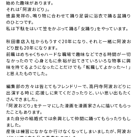
始めた趣味があります。
それは「阿波おどり」。
徳島発祥の、鳴り物に合わせて踊り足袋に浴衣で踊る盆踊り
のひとつです。
私は下駄をはいて笠をかぶって踊る「女踊り」をやっています。
秋田書店入社からもうすぐ20年になり、それと一緒に阿波お
どり歴も20年になります。
前職はめちゃくちゃハードな職場で趣味などできる時間が一切
なかったので
心身ともに余裕が出てきていろいろな物事に興
味を持てるようになったことだけでも
「転職してよかった～！」
と思えたものでした。
編集部の方々は皆とてもフレンドリーで、高円寺阿波おどりに
出演する時に
応援しに来てくださったりと、いい思い出もたく
さんできました。
「阿波おどり」をテーマにした漫画を漫画家さんに描いてもらっ
たこともあります。
また自分の結婚式では余興として仲間に踊ってもらったりもし
ました。
産後は練習になかなか行けなくなってしまいましたが、阿波お