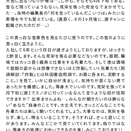
大会に出るつもりか俺は…。しかも、そもそも4月下旬である。
雪など残っていようもない。見栄を張った完全なでまかせでし
た…。当時の編集長の「何を言っているんだこいつは」みたいな
表情を今でも覚えている。（運良く、その1ヶ月後に、週チャンに
配属されたのだが…。）
この真っ白な雪景色を見るたびに思うのです。この雪のように
真っ白く生きようと。
入社して6年という月日が過ぎようとしておりますが、はっきり
と断言します。そんな見栄を張る必要などないのです。昼間、職
場ではカッコ良く颯爽と仕事をする先輩たち、そして夜は酒場
で昼間の姿からは想像できないほど炸裂していく先輩たち（用
語解説：『炸裂』とは秋田書店用語で、お酒に呑まれ、泥酔する
こと。）を見て、いかに自分が浅ましく、気持ちが良くない男で
あったかを痛感しました。等身大でいいのです。見栄を張って4
月下旬に週1でスノボに行っているなんて言うような奴が信用
できますか？ 出来ませんよね…。みんなが聞きたいのは飾らな
い“あなた”自身のことです。大丈夫です。きっとどんなことでも
先輩たちは楽しく聞いてくれるでしょう。大事なのは、見栄を張
らず、楽しく、明るくいることです。そうすれば、きっと良いこと
があります。 みんなどこかで見ていてくれてます。偽りではな
い、等身大の皆様にお会いできるのを楽しみにしております！！