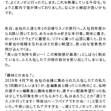
で、よくスノボに行ったりします。これを執筆している今日も、ち
ょうど都内で雪が降っておりました。なにかと縁起が良いかも
です。
先日、会社の人達と年1の日帰りスノボ旅行へ。入社初年度か
らお誘い頂いており、めちゃめちゃ好きな本行事。現地に着き、
わっくわくでウェアに着替え、リフトに乗って山頂に着くと、日々
の都会の喧騒を忘れるほどの良い眺望と、真っ白な雪景色が
飛び込んでくる。
「真っ白で気持ち良いー！ この解放感が最高！」としばらく眺め
ていると、ふと入社したての頃の自分を思い出してしまいまし
た。
「趣味とかある？」
2019年 4月下旬 会社の会議に集められた入社したての私た
ち（同期が2人います）が、各編集長と喋っていた時のこと、当時
の週チャン編集長に趣味を聞かれ、週チャン配属希望だった私
は少しでも印象を持ってもらおうと、私はあろうことか「週1で
スノボ行ってます！ 特技はハーフパイプですかね…！」と答えて
いた。今思い出してもアホすぎる…。週1でスノボって、何かの