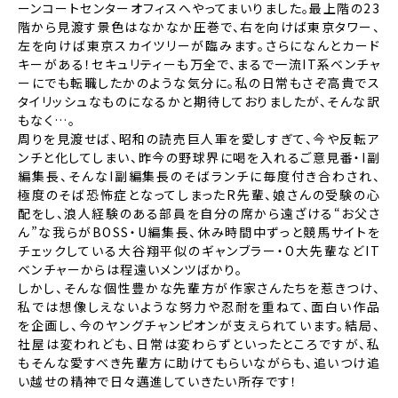
ーンコートセンターオフィスへやってまいりました。最上階の23
階から見渡す景色はなかなか圧巻で、右を向けば東京タワー、
左を向けば東京スカイツリーが臨みます。さらになんとカード
キーがある！セキュリティーも万全で、まるで一流IT系ベンチャ
ーにでも転職したかのような気分に。私の日常もさぞ高貴でス
タイリッシュなものになるかと期待しておりましたが、そんな訳
もなく…。
周りを見渡せば、昭和の読売巨人軍を愛しすぎて、今や反転ア
ンチと化してしまい、昨今の野球界に喝を入れるご意見番・I副
編集長、そんなI副編集長のそばランチに毎度付き合わされ、
極度のそば恐怖症となってしまったR先輩、娘さんの受験の心
配をし、浪人経験のある部員を自分の席から遠ざける“お父さ
ん”な我らがBOSS・U編集長、休み時間中ずっと競馬サイトを
チェックしている大谷翔平似のギャンブラー・O大先輩などIT
ベンチャーからは程遠いメンツばかり。
しかし、そんな個性豊かな先輩方が作家さんたちを惹きつけ、
私では想像しえないような努力や忍耐を重ねて、面白い作品
を企画し、今のヤングチャンピオンが支えられています。結局、
社屋は変われども、日常は変わらずといったところですが、私
もそんな愛すべき先輩方に助けてもらいながらも、追いつけ追
い越せの精神で日々邁進していきたい所存です！