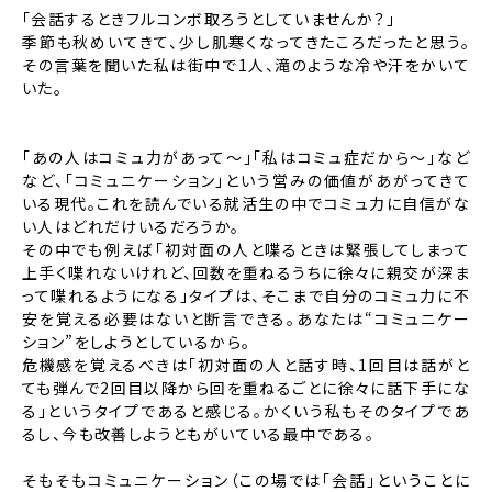
「会話するときフルコンボ取ろうとしていませんか？」
季節も秋めいてきて、少し肌寒くなってきたころだったと思う。
その言葉を聞いた私は街中で1人、滝のような冷や汗をかいて
いた。
「あの人はコミュ力があって～」「私はコミュ症だから～」など
など、「コミュニケーション」という営みの価値があがってきて
いる現代。これを読んでいる就活生の中でコミュ力に自信がな
い人はどれだけいるだろうか。
その中でも例えば「初対面の人と喋るときは緊張してしまって
上手く喋れないけれど、回数を重ねるうちに徐々に親交が深ま
って喋れるようになる」タイプは、そこまで自分のコミュ力に不
安を覚える必要はないと断言できる。あなたは“コミュニケー
ション”をしようとしているから。
危機感を覚えるべきは「初対面の人と話す時、1回目は話がと
ても弾んで2回目以降から回を重ねるごとに徐々に話下手にな
る」というタイプであると感じる。かくいう私もそのタイプであ
るし、今も改善しようともがいている最中である。
そもそもコミュニケーション（この場では「会話」ということに