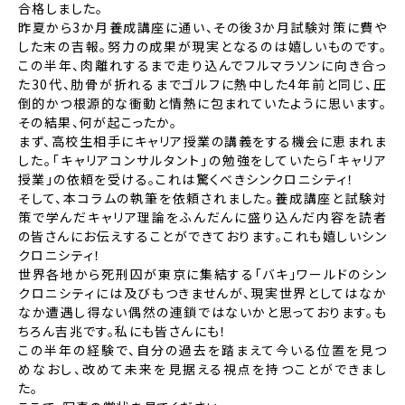
合格しました。
昨夏から3か月養成講座に通い、その後3か月試験対策に費や
した末の吉報。努力の成果が現実となるのは嬉しいものです。
この半年、肉離れするまで走り込んでフルマラソンに向き合っ
た30代、肋骨が折れるまでゴルフに熱中した4年前と同じ、圧
倒的かつ根源的な衝動と情熱に包まれていたように思います。
その結果、何が起こったか。
まず、高校生相手にキャリア授業の講義をする機会に恵まれま
した。「キャリアコンサルタント」の勉強をしていたら「キャリア
授業」の依頼を受ける。これは驚くべきシンクロニシティ！
そして、本コラムの執筆を依頼されました。養成講座と試験対
策で学んだキャリア理論をふんだんに盛り込んだ内容を読者
の皆さんにお伝えすることができております。これも嬉しいシン
クロニシティ！
世界各地から死刑囚が東京に集結する「バキ」ワールドのシン
クロニシティには及びもつきませんが、現実世界としてはなか
なか遭遇し得ない偶然の連鎖ではないかと思っております。も
ちろん吉兆です。私にも皆さんにも！
この半年の経験で、自分の過去を踏まえて今いる位置を見つ
めなおし、改めて未来を見据える視点を持つことができまし
た。