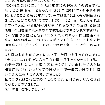
ここで、写真の賞状を見てください。
昭和46年（1972年、今から52年前！）の野球大会の結果です。
隣は私が優勝投手となった平成26年（2014年）の優勝の賞
状。もうここからも10年経って、今年は第71回大会が開催され
ました。私はまだ投げてますよ！（笑）。 52年前（たぶんそれよ
りずっと以前）から連綿と受け継がれる野球部の活動。老舗出
版社・秋田書店の先人たちの息吹を感じさせる写真ですよね。
そんな重厚な歴史を踏まえたうえで、これからの秋田書店の未
来を、現在の社員、このコラムを読んでくださっている未来の秋
田書店の社員たち、全員で力を合わせて創っていけたら最高で
すね！
より良い未来を創るためには充実した日常を生きるのみです。
「今ここ」に力を注ぎこんで日々を精一杯生きていきましょう。
自分を磨けば、会社も輝く。私はそう信じています。皆さんも秋
田書店も私も、いつだって今日が人生で一番若い日です！ 悔
いなき人生を共に歩んでいきましょう！
私のコラムはこれにて終了となります。お付き合いいただきあ
りがとうございました。
来年の春、乾杯しましょう！