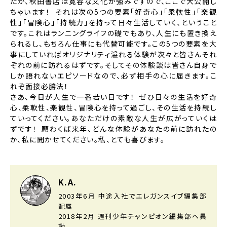
たが、秋田書店は寛容な文化が強みですので、ここで大公開し
ちゃいます！ それは次の5つの要素「好奇心」「柔軟性」「楽観
性」「冒険心」「持続力」を持って日々生活していく、ということ
です。これはランニングライフの礎でもあり、人生にも置き換え
られるし、もちろん仕事にも代替可能です。この5つの要素を大
事にしていればオリジナリティ溢れる体験が次々と皆さんそれ
ぞれの前に訪れるはずです。そしてその体験談は皆さん自身で
しか語れないエピソードなので、必ず相手の心に届きます。こ
れぞ面接必勝法！
さあ、今日が人生で一番若い日です！ ぜひ日々の生活を好奇
心、柔軟性、楽観性、冒険心を持って過ごし、その生活を持続し
ていってください。あなただけの素敵な人生が広がっていくは
ずです！ 願わくば来年、どんな体験があなたの前に訪れたの
か、私に聞かせてください。私、とても喜びます。
K.A.
2003年6月 中途入社でエレガンスイブ編集部
配属
2018年2月 週刊少年チャンピオン編集部へ異
動