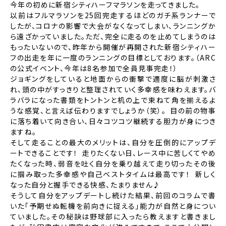
今年の初めに新宿シティハーフマラソンを走ってきました。
以前はフルマラソンを25回完走するほどのガチ系ランナーで
したが、コロナの影響で大会がなくなってしまい、ランニングか
ら遠ざかっていました。ただ、完全に走るのを止めてしまうのは
もったいないので、昨年から開催が再開された新宿シティハー
フの出走を年に一度のランニングの目標としております。（ARC
の公式イベント、今年は8名参加で全員見事完走！）
ジョギングをしていると地面からの衝撃で適度に脳が刺激さ
れ、頭の中がすっきりと整理されていく多幸感を味わえます。バ
ラバラになった書類をトントンと机の上で束ねて角を揃えるよ
うな感覚、と言えば伝わりますでしょうか（笑）。 目の前の物事
に落ち着いて向き合い、日々コツコツ継続する胆力が身につき
ますね。
そして走ることの最大のメリットは、自分を圧倒的にアップデ
ートできることです！ 走りたくない日、レース中に苦しくてやめ
たくなった時、弱音を吐く自分を乗り越えて走り切ったその後
に掴み取った多幸感や自己ベストタイムは最高です！ 新しく
なった自分と握手できる快感、たまりません♪
そうして自分をアップデートし続けた結果、前回のコラムで書
いた「予期せぬ転機を前向きに捉える」能力が自然と身につい
ていました。その秘訣は野球部に入ったら教えますと書きまし