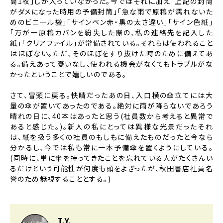
筒1枚」しか入っていなかった。今ではそれに加え「上記の封筒
がダメになった時用の予備封筒」「急な雨で原稿が濡れないた
めのビニール袋」「サインペン赤・黒の太さ違い」「サイン色紙」
「万が一原稿カバンを紛失した際の、私の連絡先を記入した
紙」「クリアファイル」が常備されている。それらは使われること
はほぼない。ただ、そのほぼをすり抜けた時のために備えてあ
る。備えあって憂いなし、使われる機会がなくてもトラブルがな
かったということで嬉しいのである。
さて、冒頭に戻る。快晴だったあの日、入口横の傘立てには大
量の傘が置いてあったのである。絶対に雨が降らないであろう
晴れの日に、40本はあったと思う(社員数から考えると異常で
あると感じた。)。新人の私にとっては異様な光景だったそれ
は、紙を扱う多くの社員のもしもに備えたものだったと今なら
分かるし、今では私も常に一本予備傘を置くようにしている。
(同時に、単に傘を持ってきたことを忘れている人がたくさんい
るだけという可能性が何度も頭をよぎったが、秋田書店社員名
誉のため無視することとする。)
T.Y.