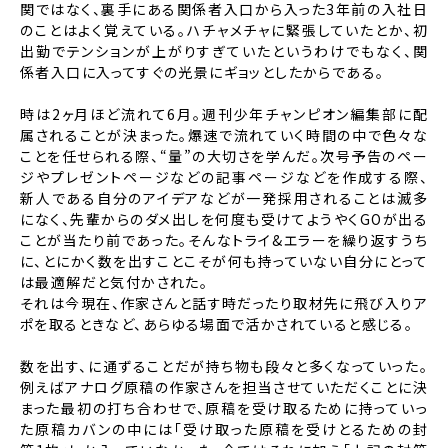
関ではなく、裏手にある関係者入口から入った3年前の入社日
のことはよく覚えている。ハチャメチャに緊張していたとか、初
出勤でテンションが上がりすぎていたというわけでもなく、関
係者入口に入ってすぐの光景にギョッとしたからである。
時は2ヶ月ほど流れて6月。週刊少年チャンピオン編集部に配
属されることが決まった。爆速で流れていく時間の中で色々な
ことを任せられる際、“量”の大切さを学んだ。次号予告のペー
ジやプレゼントページなどの記事ページなどを作成する際、
新人である自分のアイデアなどが一発採用されることは滅多
になく、先輩からのダメ出しを何度も受けてようやくGOが出る
ことが当たり前であった。そんなトライ&エラーを繰り返すうち
に、とにかく数を出すことこそが何も持っていない自分にとって
は最適解だと気付かされた。
それは今現在、作家さんと話す時だったり取材先に飛び入りア
ポを取るときなど、あらゆる場面で活かされていると感じる。
数を出す、に通ずることだが持ち物も段々と多くなっていった。
例えばアナログ原稿の作家さんを担当させていただくことに決
まった最初の打ち合わせで、原稿を受け取るために持っていっ
た原稿カバンの中には「受け取った原稿を受けとるための封